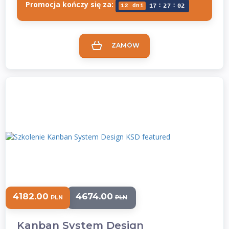
Promocja kończy się za:
:
:
12 dni
17
27
02
ZAMÓW
4182.00
4674.00
PLN
PLN
Kanban System Design