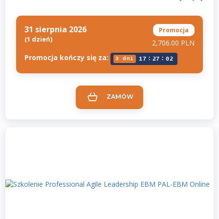
31 sierpnia 2026
Promocja
(1 dzień)
2,706.00 PLN
Promocja kończy się za:
:
:
3 dni
17
27
02
ZAMÓW