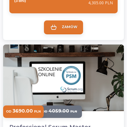
(3 dni)
4,305.00 PLN
ZAMÓW
3690.00
4059.00
OD
PLN
OD
PLN
Professional Scrum Master