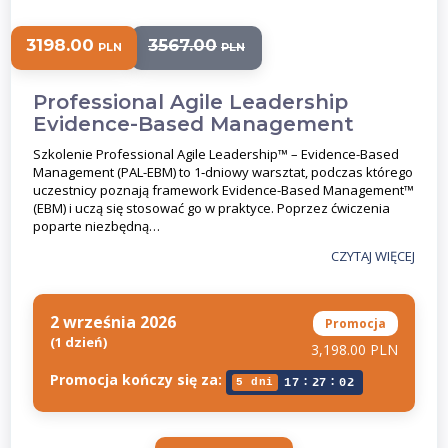
3198.00
3567.00
PLN
PLN
Professional Agile Leadership
Evidence-Based Management
Szkolenie Professional Agile Leadership™ – Evidence-Based
Management (PAL-EBM) to 1‑dniowy warsztat, podczas którego
uczestnicy poznają framework Evidence-Based Management™
(EBM) i uczą się stosować go w praktyce. Poprzez ćwiczenia
poparte niezbędną…
CZYTAJ WIĘCEJ
2 września 2026
Promocja
(1 dzień)
3,198.00 PLN
Promocja kończy się za:
:
:
5 dni
17
27
02