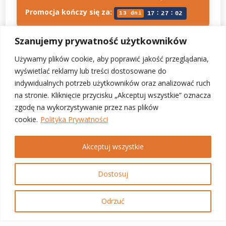
Promocja kończy się za:
:
:
13 dni
17
27
02
Szanujemy prywatność użytkowników
ZAMÓW
Używamy plików cookie, aby poprawić jakość przeglądania,
wyświetlać reklamy lub treści dostosowane do
indywidualnych potrzeb użytkowników oraz analizować ruch
1
2
na stronie. Kliknięcie przycisku „Akceptuj wszystkie” oznacza
zgodę na wykorzystywanie przez nas plików
cookie.
Polityka Prywatności
Akceptuj wszystkie
Dostosuj
Odrzuć