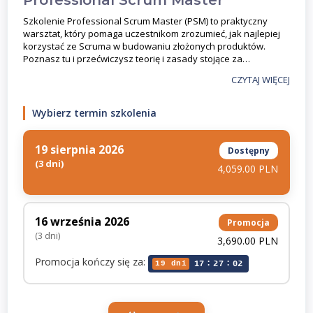
Szkolenie Professional Scrum Master (PSM) to praktyczny
warsztat, który pomaga uczestnikom zrozumieć, jak najlepiej
korzystać ze Scruma w budowaniu złożonych produktów.
Poznasz tu i przećwiczysz teorię i zasady stojące za…
CZYTAJ WIĘCEJ
Wybierz termin szkolenia
19 sierpnia 2026
Dostępny
(3 dni)
4,059.00 PLN
16 września 2026
Promocja
(3 dni)
3,690.00 PLN
Promocja kończy się za:
:
:
19 dni
17
27
02