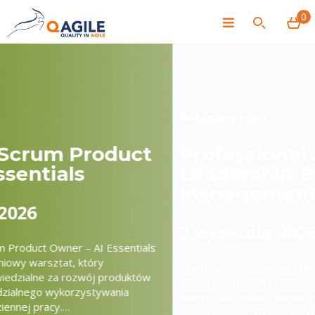
0
Polecany kurs
Professional Agile
Leadership Evidence-Based
Management
2 września 2026
Szkolenie Professional Agile Leadership™ – Evidence-Based
Management (PAL-EBM) to 1‑dniowy warsztat, podczas
którego uczestnicy poznają framework Evidence-Based
Management™ (EBM) i uczą się stosować go w praktyce.