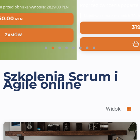
Poprzez ćwiczenia poparte niezbędną…
Najniższa cena z ostatnich 30 dni przed obniżką wynosiła: 3567.00 PLN
3198.00
PLN
ZAMÓW
Szkolenia Scrum i
Agile online
Widok