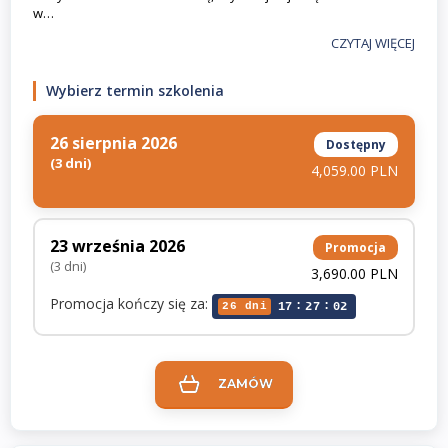
w…
CZYTAJ WIĘCEJ
Wybierz termin szkolenia
26 sierpnia 2026
Dostępny
(3 dni)
4,059.00 PLN
23 września 2026
Promocja
(3 dni)
3,690.00 PLN
Promocja kończy się za:
:
:
26 dni
17
27
02
ZAMÓW