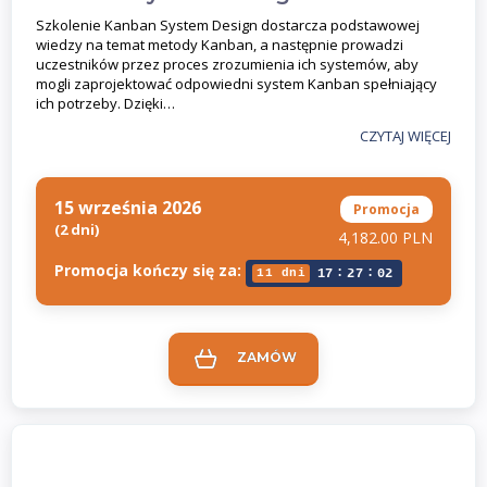
Szkolenie Kanban System Design dostarcza podstawowej
wiedzy na temat metody Kanban, a następnie prowadzi
uczestników przez proces zrozumienia ich systemów, aby
mogli zaprojektować odpowiedni system Kanban spełniający
ich potrzeby. Dzięki…
CZYTAJ WIĘCEJ
15 września 2026
Promocja
(2 dni)
4,182.00 PLN
Promocja kończy się za:
:
:
11 dni
17
27
02
ZAMÓW