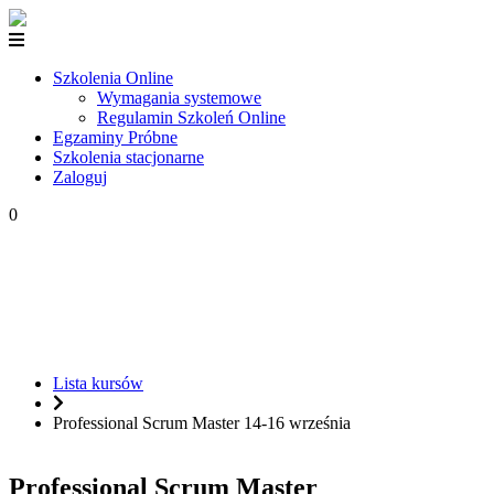
Szkolenia Online
Wymagania systemowe
Regulamin Szkoleń Online
Egzaminy Próbne
Szkolenia stacjonarne
Zaloguj
0
Professional Scrum Master 14-
16 września
Lista kursów
Professional Scrum Master 14-16 września
Professional Scrum Master