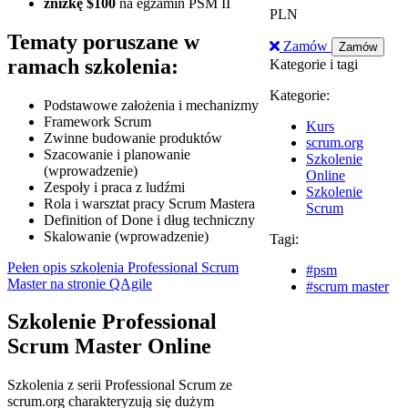
zniżkę $100
na egzamin PSM II
PLN
Tematy poruszane w
Zamów
Zamów
ramach szkolenia:
Kategorie i tagi
Kategorie:
Podstawowe założenia i mechanizmy
Framework Scrum
Kurs
Zwinne budowanie produktów
scrum.org
Szacowanie i planowanie
Szkolenie
(wprowadzenie)
Online
Zespoły i praca z ludźmi
Szkolenie
Rola i warsztat pracy Scrum Mastera
Scrum
Definition of Done i dług techniczny
Skalowanie (wprowadzenie)
Tagi:
Pełen opis szkolenia Professional Scrum
#psm
Master na stronie QAgile
#scrum master
Szkolenie Professional
Scrum Master Online
Szkolenia z serii Professional Scrum ze
scrum.org charakteryzują się dużym