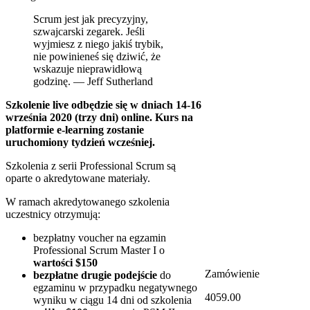
Scrum jest jak precyzyjny,
szwajcarski zegarek. Jeśli
wyjmiesz z niego jakiś trybik,
nie powinieneś się dziwić, że
wskazuje nieprawidłową
godzinę. — Jeff Sutherland
Szkolenie live odbędzie się w dniach 14-16
września 2020 (trzy dni) online. Kurs na
platformie e-learning zostanie
uruchomiony tydzień wcześniej.
Szkolenia z serii Professional Scrum są
oparte o akredytowane materiały.
W ramach akredytowanego szkolenia
uczestnicy otrzymują:
bezpłatny voucher na egzamin
Professional Scrum Master I o
wartości $150
Zamówienie
bezpłatne drugie podejście
do
egzaminu w przypadku negatywnego
4059.00
wyniku w ciągu 14 dni od szkolenia