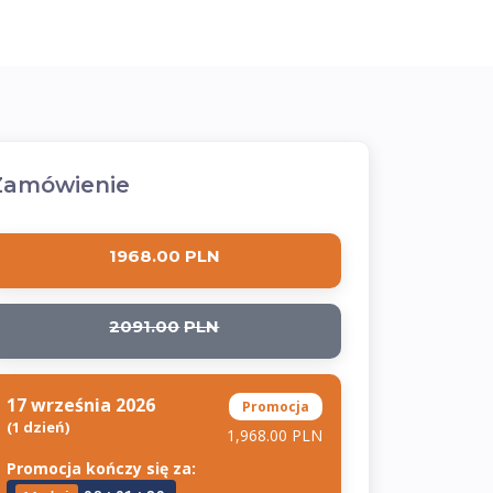
Zamówienie
1968.00
PLN
2091.00
PLN
17 września 2026
Promocja
(1 dzień)
1,968.00 PLN
Promocja kończy się za: