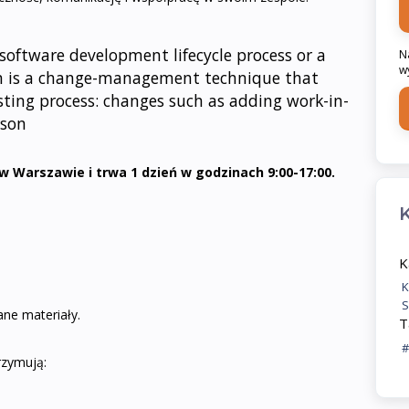
oftware development lifecycle process or a
N
w
n is a change-management technique that
sting process: changes such as adding work-in-
rson
w Warszawie i trwa 1 dzień w godzinach 9:00-17:00.
K
K
K
S
ane materiały.
T
#
rzymują: