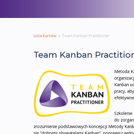
Lista kursów
Team Kanban Practitioner
Team Kanban Practitio
Metoda Ka
organizacj
Kanban uc
pracy, ab
efektywne
Szkolenie
do zorgani
zrozumienie podstawowych koncepcji Metody Kanban
się “dobrymi obywatelami Kanban”, poprawisz wido