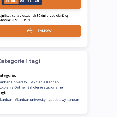
:
:
08
01
38
14 dni
ajniższa cena z ostatnich 30 dni przed obniżką
ynosiła: 2091.00 PLN
ZAMÓW
ategorie i tagi
ategorie:
anban University
Szkolenie Kanban
zkolenie Online
Szkolenie stacjonarne
agi:
kanban
#kanban university
#podstawy kanban