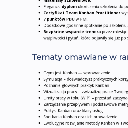
Materiały szkoleniowe
,
Elegancki
dyplom
ukończenia szkolenia do po
Certyfikat Team Kanban Practitioner
wyd
7 punktów PDU
w PMI,
Dodatkowe godzinne spotkanie po szkoleniu,
Bezpłatne wsparcie trenera
przez miesiąc 
wątpliwości i pytań, które pojawiły się już po
Tematy omawiane w ram
Czym jest Kanban — wprowadzenie
Symulacja – doświadczysz praktycznych korz
Poznanie głównych praktyk Kanban
Wizualizacja pracy – zwizualizuj pracę Twoje
Limity pracy w toku (WIP) – przestań zaczyna
Zarządzanie przepływem i podstawowe metry
Polityki Kanban oraz klasy usług
Spotkania Kanban oraz ich prowadzenie
Ewolucyjne rozwijanie metody Kanban w Two